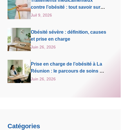
Traitements médicamenteux
contre l’obésité : tout savoir sur
notre dispositif de prise en charge
Juil 9, 2026
Obésité sévère : définition, causes
et prise en charge
Juin 26, 2026
Prise en charge de l’obésité à La
Réunion : le parcours de soins de
la Clinique Oméga
Juin 26, 2026
Catégories