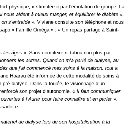
ffort physique, « stimulée » par l’émulation de groupe. La
ui nous aident à mieux manger, et équilibrer le diabète
».
 on s’entraide
». Viviane consulte son téléphone et nous
tsapp « Famille Oméga » : « Un repas partage à Saint-
s les âges
». Sans complexe ni tabou non plus par
olontiers les autres. Quand on m’a parlé de dialyse, au
ais dès que j’ai commencé mes soins à la maison, tout a
iane Hoarau été informée de cette modalité de soins à
n pré-dialyse. Dans la foulée, le visionnage d’un
renforcé son projet d’autonomie. «
Il faut communiquer
ouvertes à l’Aurar pour faire connaître et en parle
r ».
ssadrice.
tériel de dialyse lors de son hospitalisation à la