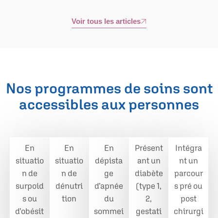
Voir tous les articles
Nos programmes de soins sont
accessibles aux personnes
En
En
En
Présent
Intégra
situatio
situatio
dépista
ant un
nt un
n de
n de
ge
diabète
parcour
surpoid
dénutri
d’apnée
(type 1,
s pré ou
s ou
tion
du
2,
post
d’obésit
sommei
gestati
chirurgi