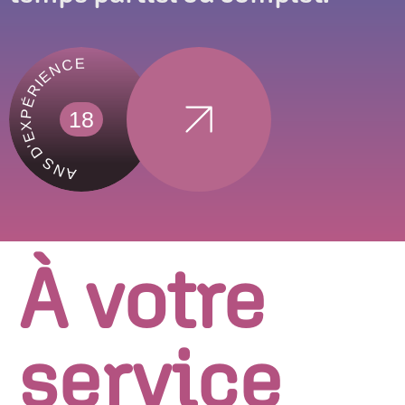
ANS D'EXPÉRIENCE
18
À votre
service